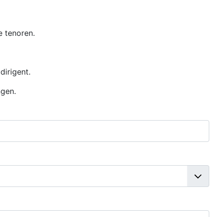
 tenoren.
irigent.
ngen.