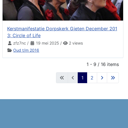
Kerstmanifestatie Dorpskerk Gieten December 201
3: Circle of Life
zfz7nc
/
19 mei 2025
/
2 views
Oud t/m 2016
1 - 9 / 16 items
1
2