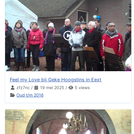
Feel my Love bij Geke Hoogstins in Eext
zfz7nc
/
19 mei 2025
/
5 views
Oud t/m 2016