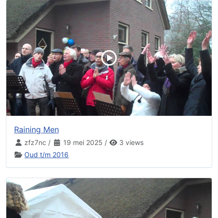
Raining Men
zfz7nc
/
19 mei 2025
/
3 views
Oud t/m 2016