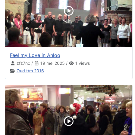
Feel my Love in Anloo
zfz7nc
/
19 mei 2025
/
1 views
Oud t/m 2016