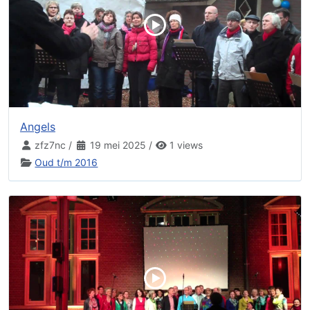
Angels
zfz7nc
/
19 mei 2025
/
1 views
Oud t/m 2016