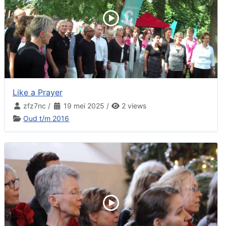
Like a Prayer
zfz7nc
/
19 mei 2025
/
2 views
Oud t/m 2016