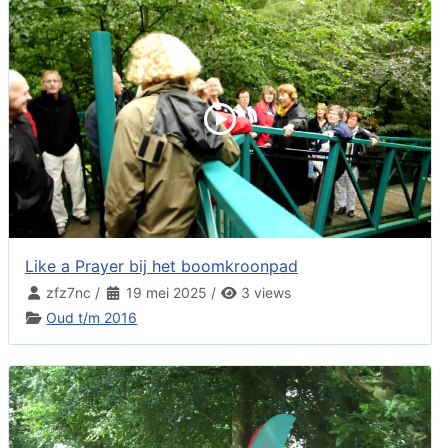
Like a Prayer bij het boomkroonpad
zfz7nc
/
19 mei 2025
/
3 views
Oud t/m 2016