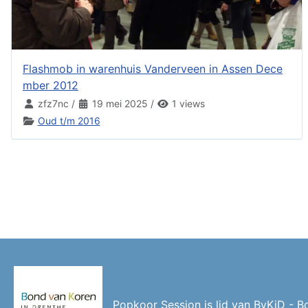
Flashmob in warenhuis Vanderveen in Assen Dece
mber 2012
zfz7nc
/
19 mei 2025
/
1 views
Oud t/m 2016
Popkoor Session is lid van BvKiD - B