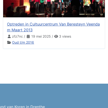
Optreden in Cultuurcentrum Van Beresteyn Veenda
m Maart 2013
zfz7nc
/
19 mei 2025
/
3 views
Oud t/m 2016
ond van Koren in Drenthe