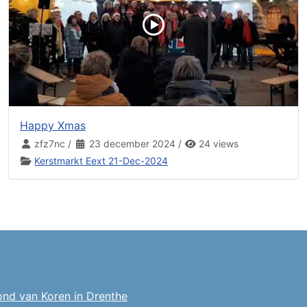
Happy Xmas
zfz7nc
/
23 december 2024
/
24 views
Kerstmarkt Eext 21-Dec-2024
ond van Koren in Drenthe