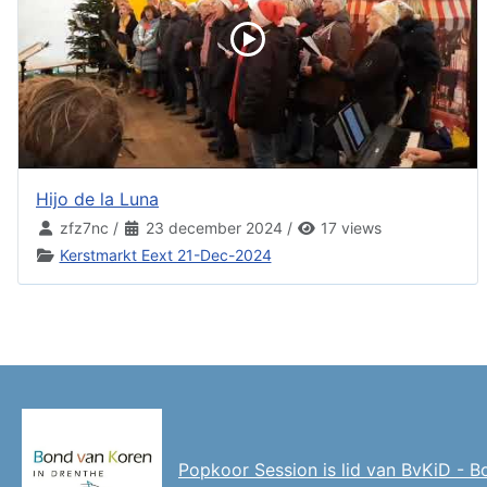
Hijo de la Luna
zfz7nc
/
23 december 2024
/
17 views
Kerstmarkt Eext 21-Dec-2024
Popkoor Session is lid van BvKiD - B