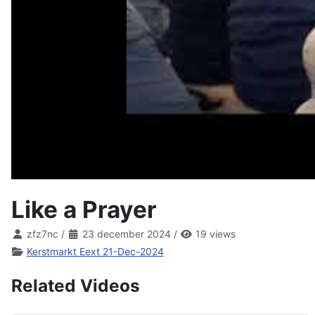
Like a Prayer
zfz7nc
/
23 december 2024
/
19 views
Kerstmarkt Eext 21-Dec-2024
Related Videos